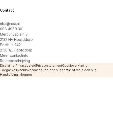
Contact
nba@nba.nl
088 4960 301
Mercuriusplein 3
2132 HA Hoofddorp
Postbus 242
2130 AE Hoofddorp
Meer contactinfo
Routebeschrijving
Disclaimer
Privacybeleid
Privacystatement
Cookieverklaring
Toegankelijkheidsverklaring
Doe een suggestie of meld een bug
Handleiding inloggen