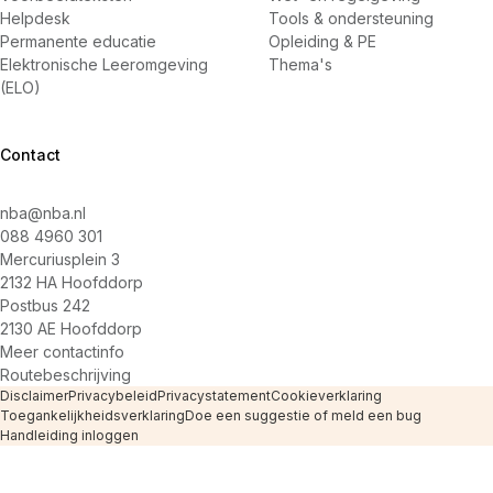
Helpdesk
Tools & ondersteuning
Permanente educatie
Opleiding & PE
Elektronische Leeromgeving
Thema's
(ELO)
Contact
nba@nba.nl
088 4960 301
Mercuriusplein 3
2132 HA Hoofddorp
Postbus 242
2130 AE Hoofddorp
Meer contactinfo
Routebeschrijving
Disclaimer
Privacybeleid
Privacystatement
Cookieverklaring
Toegankelijkheidsverklaring
Doe een suggestie of meld een bug
Handleiding inloggen