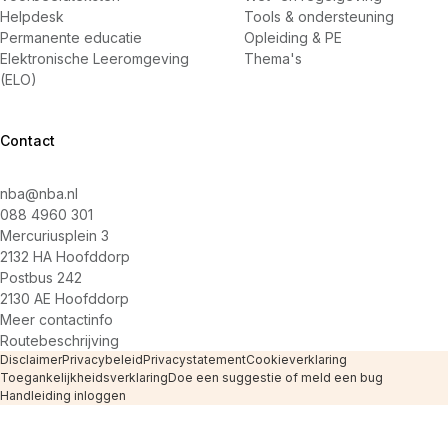
Helpdesk
Tools & ondersteuning
Permanente educatie
Opleiding & PE
Elektronische Leeromgeving
Thema's
(ELO)
Contact
nba@nba.nl
088 4960 301
Mercuriusplein 3
2132 HA Hoofddorp
Postbus 242
2130 AE Hoofddorp
Meer contactinfo
Routebeschrijving
Disclaimer
Privacybeleid
Privacystatement
Cookieverklaring
Toegankelijkheidsverklaring
Doe een suggestie of meld een bug
Handleiding inloggen