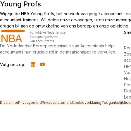
Young Profs
Wij zijn de NBA Young Profs, het netwerk van jonge accountants en
accountant-trainees. Wij delen onze ervaringen, uiten onze menin
dragen bij aan de ontwikkeling van ons beroep en onze opleiding.
Sne
De Nederlandse Beroepsorganisatie van Accountants helpt
Reg
accountants hun cruciale rol in de maatschappij te vervullen.
Zo
acc
Volg ons op:
HR
Voo
Hel
Per
Ele
Lee
Disclaimer
Privacybeleid
Privacystatement
Cookieverklaring
Toegankelijkheid