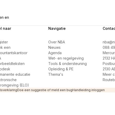
gen en
l naar
Navigatie
Contac
ister
Over NBA
nba@nb
ek een
Nieuws
088 49
ountantskantoor
Agenda
Mercuri
A
Wet- en regelgeving
2132 H
rbeeldteksten
Tools & ondersteuning
Postbu
pdesk
Opleiding & PE
2130 A
manente educatie
Thema's
Meer c
ktronische
Routeb
romgeving (ELO)
sverklaring
Doe een suggestie of meld een bug
Handleiding inloggen