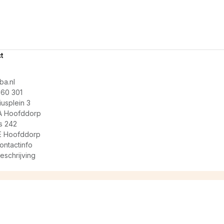
t
a.nl
60 301
usplein 3
A Hoofddorp
s 242
E Hoofddorp
ontactinfo
eschrijving