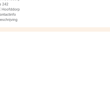
s 242
E Hoofddorp
ontactinfo
eschrijving