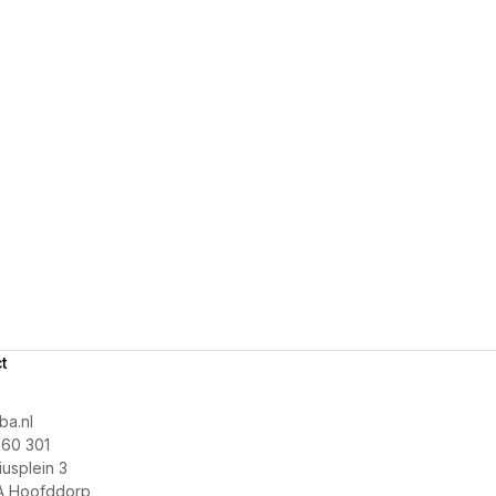
t
a.nl
60 301
usplein 3
A Hoofddorp