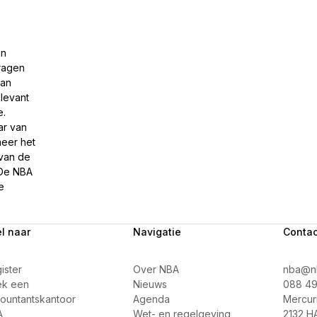
en
ragen
van
elevant
e.
ar van
eer het
 van de
 De NBA
e
l naar
Navigatie
Contac
ister
Over NBA
nba@nb
ek een
Nieuws
088 49
ountantskantoor
Agenda
Mercuri
A
Wet- en regelgeving
2132 H