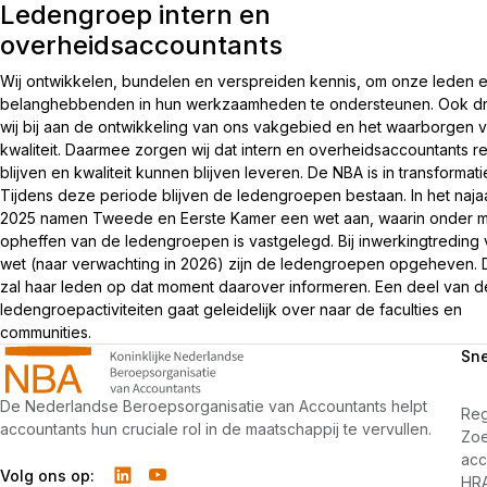
Ledengroep intern en
overheidsaccountants
Wij ontwikkelen, bundelen en verspreiden kennis, om onze leden 
belanghebbenden in hun werkzaamheden te ondersteunen. Ook d
wij bij aan de ontwikkeling van ons vakgebied en het waarborgen 
kwaliteit. Daarmee zorgen wij dat intern en overheidsaccountants r
blijven en kwaliteit kunnen blijven leveren. De NBA is in transformati
Tijdens deze periode blijven de ledengroepen bestaan. In het naja
2025 namen Tweede en Eerste Kamer een wet aan, waarin onder m
opheffen van de ledengroepen is vastgelegd. Bij inwerkingtreding
wet (naar verwachting in 2026) zijn de ledengroepen opgeheven.
zal haar leden op dat moment daarover informeren. Een deel van d
ledengroep­activiteiten gaat geleidelijk over naar de faculties en
communities.
Sne
De Nederlandse Beroepsorganisatie van Accountants helpt
Reg
accountants hun cruciale rol in de maatschappij te vervullen.
Zo
acc
Volg ons op:
HR