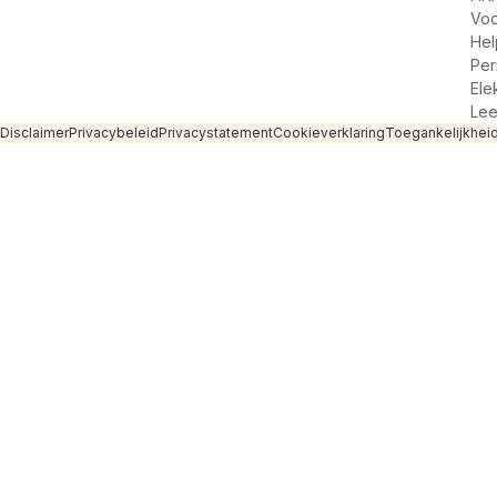
Voo
Hel
Per
Ele
Lee
Disclaimer
Privacybeleid
Privacystatement
Cookieverklaring
Toegankelijkheid