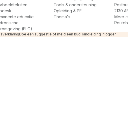
rbeeldteksten
Tools & ondersteuning
Postbu
pdesk
Opleiding & PE
2130 A
manente educatie
Thema's
Meer c
ktronische
Routeb
romgeving (ELO)
sverklaring
Doe een suggestie of meld een bug
Handleiding inloggen