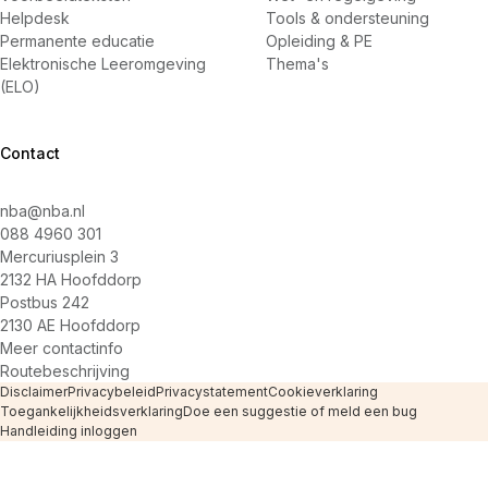
Helpdesk
Tools & ondersteuning
Permanente educatie
Opleiding & PE
Elektronische Leeromgeving
Thema's
(ELO)
Contact
nba@nba.nl
088 4960 301
Mercuriusplein 3
2132 HA Hoofddorp
Postbus 242
2130 AE Hoofddorp
Meer contactinfo
Routebeschrijving
Disclaimer
Privacybeleid
Privacystatement
Cookieverklaring
Toegankelijkheidsverklaring
Doe een suggestie of meld een bug
Handleiding inloggen