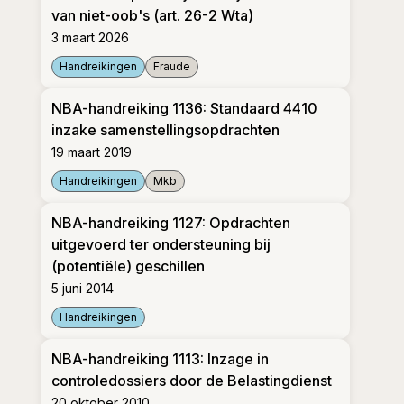
van niet-oob's (art. 26-2 Wta)
3 maart 2026
Handreikingen
Fraude
NBA-handreiking 1154: De fraudemeldplicht bij wette
NBA-handreiking 1136: Standaard 4410
inzake samenstellingsopdrachten
19 maart 2019
Handreikingen
Mkb
NBA-handreiking 1136: Standaard 4410 inzake sam
NBA-handreiking 1127: Opdrachten
uitgevoerd ter ondersteuning bij
(potentiële) geschillen
5 juni 2014
Handreikingen
NBA-handreiking 1127: Opdrachten uitgevoerd ter ond
NBA-handreiking 1113: Inzage in
controledossiers door de Belastingdienst
20 oktober 2010