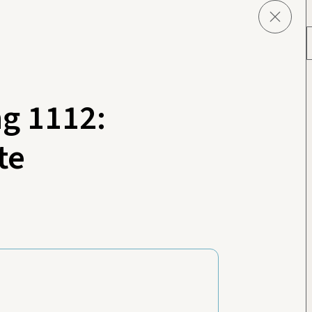
g 1112:
te