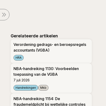
Gerelateerde artikelen
Verordening gedrags- en beroepsregels
accountants (VGBA)
HRA
Verordening gedrags- en beroepsregels accountan
NBA-handreiking 1130: Voorbeelden
toepassing van de VGBA
7 juli 2026
Handreikingen
Mkb
NBA-handreiking 1130: Voorbeelden toepassing va
NBA-handreiking 1154: De
fraudemeldplicht bij wettelijke controles