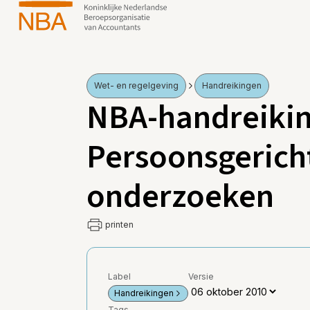
Wet- en regelgeving
Handreikingen
NBA-handreikin
Persoonsgerich
onderzoeken
printen
Label
Versie
Handreikingen
Tags