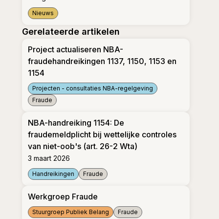
Nieuws
NBA trapt rol als partner Fraude Film Festival af m
Gerelateerde artikelen
Project actualiseren NBA-
fraudehandreikingen 1137, 1150, 1153 en
1154
Projecten - consultaties NBA-regelgeving
Fraude
Project actualiseren NBA-fraudehandreikingen 1137,
NBA-handreiking 1154: De
fraudemeldplicht bij wettelijke controles
van niet-oob's (art. 26-2 Wta)
3 maart 2026
Handreikingen
Fraude
NBA-handreiking 1154: De fraudemeldplicht bij wette
Werkgroep Fraude
Stuurgroep Publiek Belang
Fraude