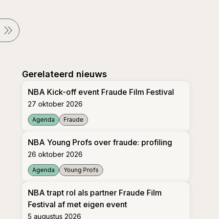
Gerelateerd nieuws
NBA Kick-off event Fraude Film Festival
27 oktober 2026
Agenda
Fraude
NBA Kick-off event Fraude Film Festival
NBA Young Profs over fraude: profiling
26 oktober 2026
Agenda
Young Profs
NBA Young Profs over fraude: profiling
NBA trapt rol als partner Fraude Film
Festival af met eigen event
5 augustus 2026