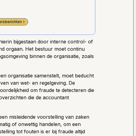
ersberichten
hierin bijgestaan door interne control- of
end orgaan. Het bestuur moet continu
ingsomgeving binnen de organisatie, zoals
een organisatie samenstelt, moet beducht
leven van wet- en regelgeving. De
ordelijkheid om fraude te detecteren die
 overzichten die de accountant
een misleidende voorstelling van zaken
matig of onwettig handelen, om een
ling tot fouten is er bij fraude altijd