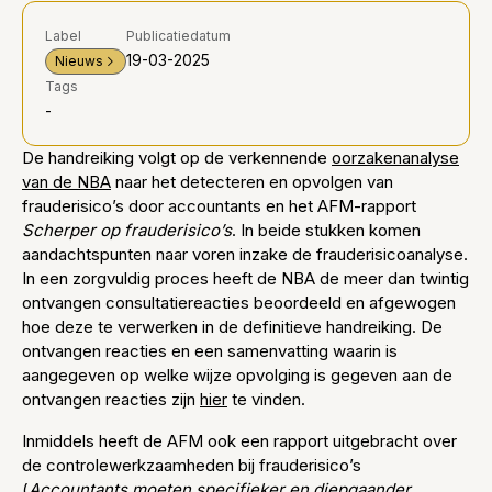
Label
Publicatiedatum
19-03-2025
Nieuws
Tags
-
De handreiking volgt op de verkennende
oorzakenanalyse
van de NBA
naar het detecteren en opvolgen van
frauderisico’s door accountants en het AFM-rapport
Scherper op frauderisico’s
. In beide stukken komen
aandachtspunten naar voren inzake de frauderisicoanalyse.
In een zorgvuldig proces heeft de NBA de meer dan twintig
ontvangen consultatiereacties beoordeeld en afgewogen
hoe deze te verwerken in de definitieve handreiking. De
ontvangen reacties en een samenvatting waarin is
aangegeven op welke wijze opvolging is gegeven aan de
ontvangen reacties zijn
hier
te vinden.
Inmiddels heeft de AFM ook een rapport uitgebracht over
de controlewerkzaamheden bij frauderisico’s
(
Accountants moeten specifieker en diepgaander