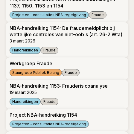
1137, 1150, 1153 en 1154
Projecten - consultaties NBA-regelgeving
Fraude
Project actualiseren NBA-fraudehandreikingen 1137, 1150, 115
NBA-handreiking 1154: De fraudemeldplicht bij
wettelijke controles van niet-oob's (art. 26-2 Wta)
3 maart 2026
Handreikingen
Fraude
NBA-handreiking 1154: De fraudemeldplicht bij wettelijke cont
Werkgroep Fraude
Stuurgroep Publiek Belang
Fraude
Werkgroep Fraude
NBA-handreiking 1153: Frauderisicoanalyse
19 maart 2025
Handreikingen
Fraude
NBA-handreiking 1153: Frauderisicoanalyse
Project NBA-handreiking 1154
Projecten - consultaties NBA-regelgeving
Project NBA-handreiking 1154