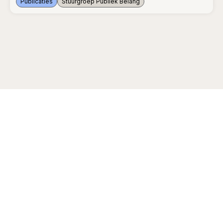
Publicaties
Stuurgroep Publiek Belang
Overzicht publicaties stuurgroep Publiek belang 2015-2019