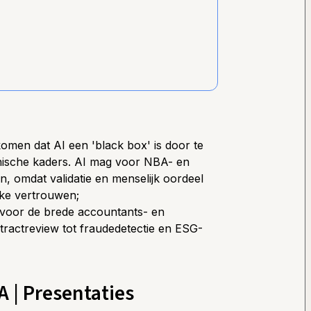
men dat AI een 'black box' is door te
hische kaders. AI mag voor NBA- en
n, omdat validatie en menselijk oordeel
eke vertrouwen;
 voor de brede accountants- en
ntractreview tot fraudedetectie en ESG-
| Presentaties