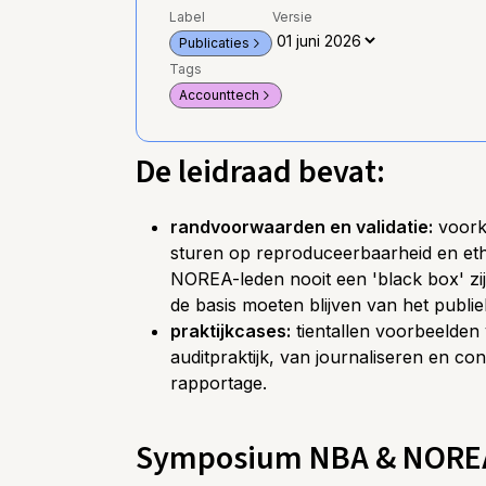
Label
Versie
Publicaties
Tags
Accounttech
De leidraad bevat:
randvoorwaarden en validatie:
voorko
sturen op reproduceerbaarheid en et
NOREA-leden nooit een 'black box' zij
de basis moeten blijven van het publi
praktijkcases:
tientallen voorbeelden
auditpraktijk, van journaliseren en co
rapportage.
Symposium NBA & NOREA 