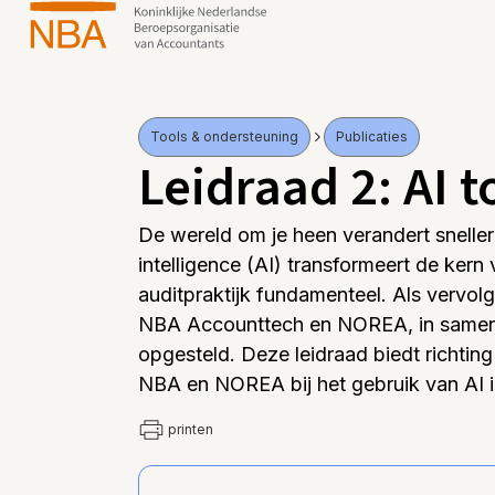
Tools & ondersteuning
Publicaties
Leidraad 2: AI 
De wereld om je heen verandert sneller 
intelligence (AI) transformeert de ker
auditpraktijk fundamenteel. Als vervol
NBA Accounttech en NOREA, in same
opgesteld. Deze leidraad biedt richting 
NBA en NOREA bij het gebruik van AI in
printen