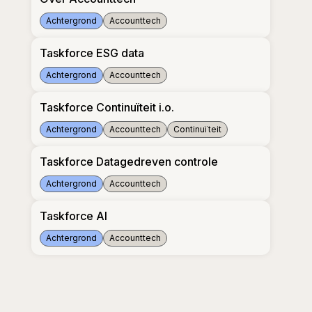
Achtergrond
Accounttech
Over Accounttech
Taskforce ESG data
Achtergrond
Accounttech
Taskforce ESG data
Taskforce Continuïteit i.o.
Achtergrond
Accounttech
Continuïteit
Taskforce Continuïteit i.o.
Taskforce Datagedreven controle
Achtergrond
Accounttech
Taskforce Datagedreven controle
Taskforce AI
Achtergrond
Accounttech
Taskforce AI