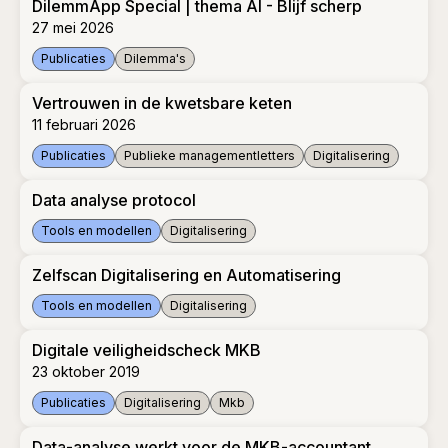
DilemmApp Special | thema AI - Blijf scherp
27 mei 2026
Publicaties
Dilemma's
DilemmApp Special | thema AI - Blijf scherp
Vertrouwen in de kwetsbare keten
11 februari 2026
Publicaties
Publieke managementletters
Digitalisering
Vertrouwen in de kwetsbare keten
Data analyse protocol
Tools en modellen
Digitalisering
Data analyse protocol
Zelfscan Digitalisering en Automatisering
Tools en modellen
Digitalisering
Zelfscan Digitalisering en Automatisering
Digitale veiligheidscheck MKB
23 oktober 2019
Publicaties
Digitalisering
Mkb
Digitale veiligheidscheck MKB
Data-analyse werkt voor de MKB-accountant