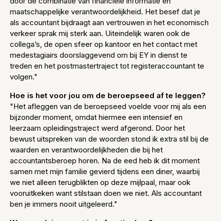
door de combinatie van financiële informatie en
maatschappelijke verantwoordelijkheid. Het besef dat je
als accountant bijdraagt aan vertrouwen in het economisch
verkeer sprak mij sterk aan. Uiteindelijk waren ook de
collega’s, de open sfeer op kantoor en het contact met
medestagiairs doorslaggevend om bij EY in dienst te
treden en het postmastertraject tot registeraccountant te
volgen."
Hoe is het voor jou om de beroepseed af te leggen?
"Het afleggen van de beroepseed voelde voor mij als een
bijzonder moment, omdat hiermee een intensief en
leerzaam opleidingstraject werd afgerond. Door het
bewust uitspreken van de woorden stond ik extra stil bij de
waarden en verantwoordelijkheden die bij het
accountantsberoep horen. Na de eed heb ik dit moment
samen met mijn familie gevierd tijdens een diner, waarbij
we niet alleen terugblikten op deze mijlpaal, maar ook
vooruitkeken want stilstaan doen we niet. Als accountant
ben je immers nooit uitgeleerd."