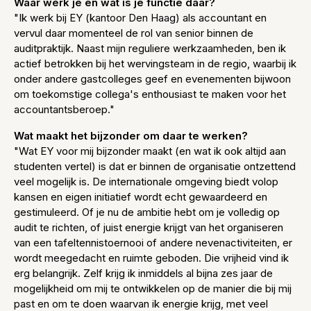
Waar werk je en wat is je functie daar?
"Ik werk bij EY (kantoor Den Haag) als accountant en
vervul daar momenteel de rol van senior binnen de
auditpraktijk. Naast mijn reguliere werkzaamheden, ben ik
actief betrokken bij het wervingsteam in de regio, waarbij ik
onder andere gastcolleges geef en evenementen bijwoon
om toekomstige collega's enthousiast te maken voor het
accountantsberoep."
Wat maakt het bijzonder om daar te werken?
"Wat EY voor mij bijzonder maakt (en wat ik ook altijd aan
studenten vertel) is dat er binnen de organisatie ontzettend
veel mogelijk is. De internationale omgeving biedt volop
kansen en eigen initiatief wordt echt gewaardeerd en
gestimuleerd. Of je nu de ambitie hebt om je volledig op
audit te richten, of juist energie krijgt van het organiseren
van een tafeltennistoernooi of andere nevenactiviteiten, er
wordt meegedacht en ruimte geboden. Die vrijheid vind ik
erg belangrijk. Zelf krijg ik inmiddels al bijna zes jaar de
mogelijkheid om mij te ontwikkelen op de manier die bij mij
past en om te doen waarvan ik energie krijg, met veel