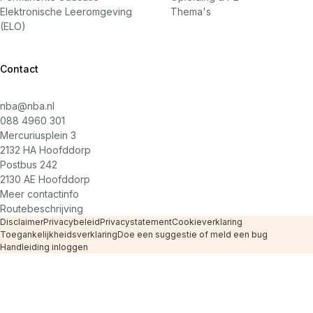
Elektronische Leeromgeving
Thema's
(ELO)
Contact
nba@nba.nl
088 4960 301
Mercuriusplein 3
2132 HA Hoofddorp
Postbus 242
2130 AE Hoofddorp
Meer contactinfo
Routebeschrijving
Disclaimer
Privacybeleid
Privacystatement
Cookieverklaring
Toegankelijkheidsverklaring
Doe een suggestie of meld een bug
Handleiding inloggen