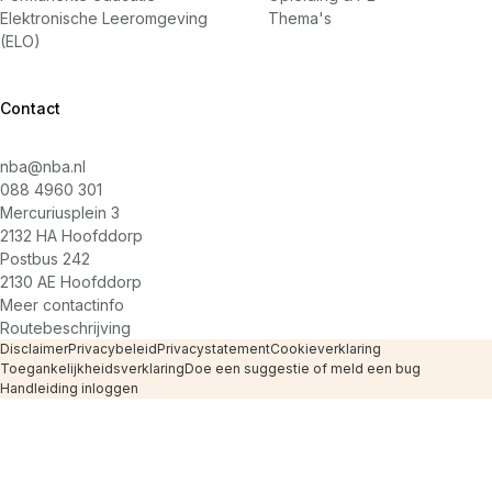
Elektronische Leeromgeving
Thema's
(ELO)
Contact
nba@nba.nl
088 4960 301
Mercuriusplein 3
2132 HA Hoofddorp
Postbus 242
2130 AE Hoofddorp
Meer contactinfo
Routebeschrijving
Disclaimer
Privacybeleid
Privacystatement
Cookieverklaring
Toegankelijkheidsverklaring
Doe een suggestie of meld een bug
Handleiding inloggen